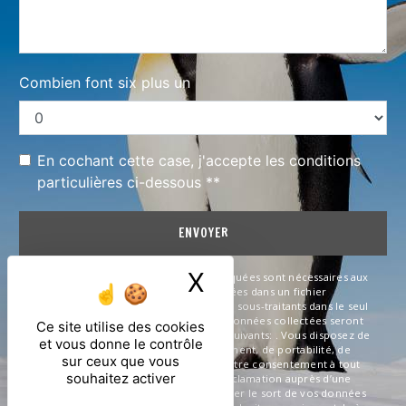
Combien font six plus un
En cochant cette case, j'accepte les conditions
particulières ci-dessous **
ENVOYER
X
Masquer le ban
** Les données personnelles communiquées sont nécessaires aux
fins de vous contacter et sont enregistrées dans un fichier
informatisé. Elles sont destinées à et ses sous-traitants dans le seul
but de répondre à votre message. Les données collectées seront
Ce site utilise des cookies
communiquées aux seuls destinataires suivants: . Vous disposez de
et vous donne le contrôle
droits d’accès, de rectification, d’effacement, de portabilité, de
sur ceux que vous
limitation, d’opposition, de retrait de votre consentement à tout
souhaitez activer
moment et du droit d’introduire une réclamation auprès d’une
autorité de contrôle, ainsi que d’organiser le sort de vos données