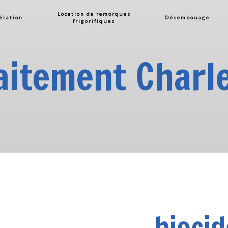
Location de remorques
ération
Désembouage
frigorifiques
aitement Charl
biocid