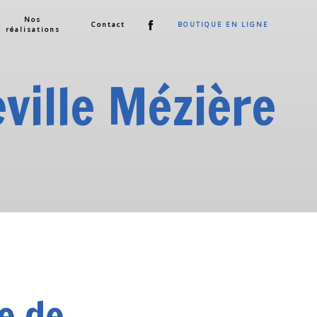
Nos
Contact
BOUTIQUE EN LIGNE
réalisations
eville Mézière
e de