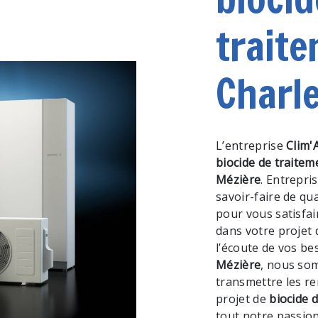
traite
Charle
L’entreprise
Clim'
biocide de traitem
Mézière
. Entrepri
savoir-faire de qu
pour vous satisfa
dans votre projet
l’écoute de vos be
Mézière
, nous so
transmettre les r
projet de
biocide 
tout notre passion