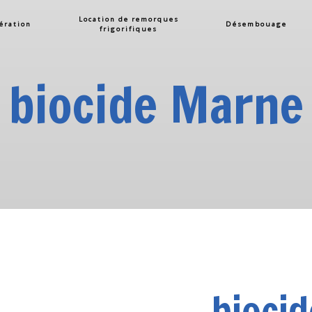
Location de remorques
ération
Désembouage
frigorifiques
biocide Marne
bioci