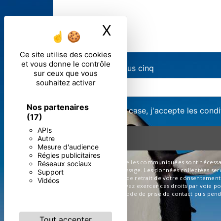
X
Masquer le ban
Ce site utilise des cookies
et vous donne le contrôle
Combien font dix plus cinq
sur ceux que vous
souhaitez activer
Nos partenaires
En cochant cette case, j'accepte les condi
(17)
APIs
Autre
Mesure d'audience
Régies publicitaires
** Les données personnelles communiquées sont nécessaires 
Réseaux sociaux
de répondre à votre message. Les données collectées seront
Support
limitation, d’opposition, de retrait de votre consentemen
Vidéos
post-mortem. Vous pouvez exercer ces droits par voie post
données pendant la période de prise de contact puis pendan
sur vos droits.
Tout accepter