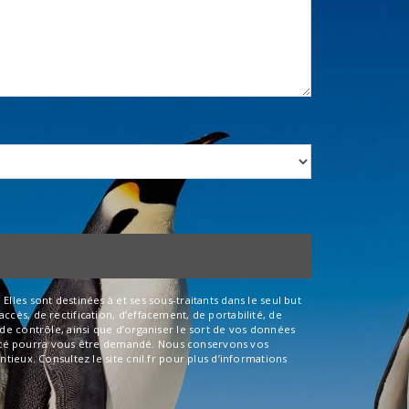
les sont destinées à et ses sous-traitants dans le seul but
cès, de rectification, d’effacement, de portabilité, de
de contrôle, ainsi que d’organiser le sort de vos données
entité pourra vous être demandé. Nous conservons vos
ieux. Consultez le site cnil.fr pour plus d’informations