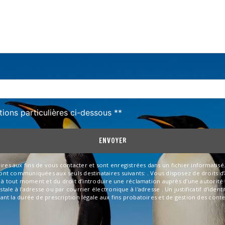
deau des cookies
tions particulières ci-dessous **
ENVOYER
aux fins de vous contacter et sont enregistrées dans un fichier informatisé. El
 communiquées aux seuls destinataires suivants: . Vous disposez de droits d’ac
t à tout moment et du droit d’introduire une réclamation auprès d’une autorité 
ale à l'adresse ou par courrier électronique à l'adresse . Un justificatif d'id
t la durée de prescription légale aux fins probatoires et de gestion des content