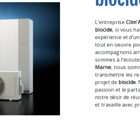
L’entreprise
Clim'
biocide
, si vous h
expérience et d’un
tout en oeuvre po
accompagnons ains
sommes à l’écoute 
Marne
, nous somm
transmettre les r
projet de
biocide
.
passion et le part
notre désir de réu
et travaille avec p