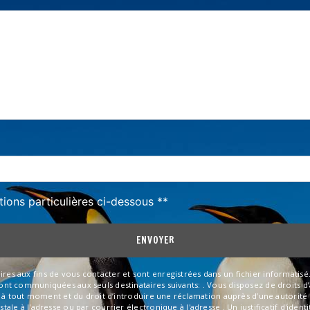
deau des cookies
tions particulières ci-dessous **
ENVOYER
aux fins de vous contacter et sont enregistrées dans un fichier informatisé. El
 communiquées aux seuls destinataires suivants: . Vous disposez de droits d’ac
t à tout moment et du droit d’introduire une réclamation auprès d’une autorité 
ale à l'adresse ou par courrier électronique à l'adresse . Un justificatif d'id