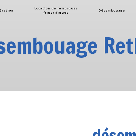
Location de remorques
ération
Désembouage
frigorifiques
sembouage Ret
désem