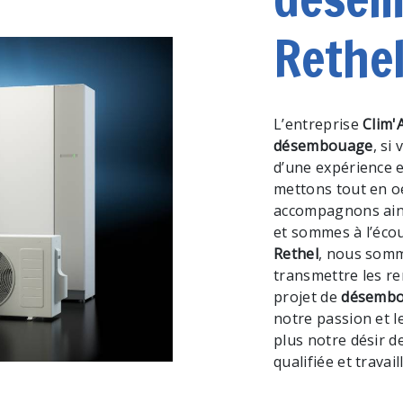
Rethe
L’entreprise
Clim'
désembouage
, si
d’une expérience e
mettons tout en o
accompagnons ains
et sommes à l’écou
Rethel
, nous somm
transmettre les r
projet de
désemb
notre passion et l
plus notre désir d
qualifiée et travai