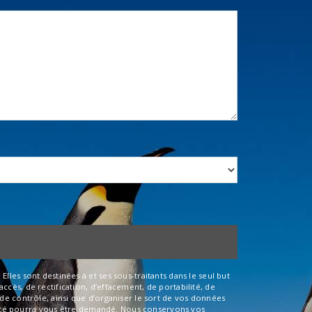
les sont destinées à et ses sous-traitants dans le seul but
cès, de rectification, d’effacement, de portabilité, de
de contrôle, ainsi que d’organiser le sort de vos données
entité pourra vous être demandé. Nous conservons vos