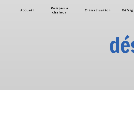
Panneau de gestion des cookies
Pompes à
Accueil
Climatisation
Réfrig
chaleur
dé