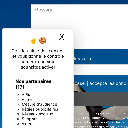
X
Masquer le ban
Ce site utilise des cookies
et vous donne le contrôle
Combien font huit plus zero
sur ceux que vous
souhaitez activer
Nos partenaires
En cochant cette case, j'accepte les condi
(17)
APIs
Autre
Mesure d'audience
Régies publicitaires
** Les données personnelles communiquées sont nécessaires 
Réseaux sociaux
de répondre à votre message. Les données collectées seront
Support
limitation, d’opposition, de retrait de votre consentemen
Vidéos
post-mortem. Vous pouvez exercer ces droits par voie post